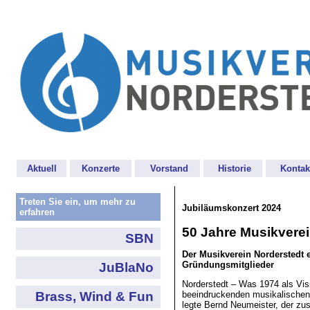
Aktuell
Konzerte
Vorstand
Historie
Kontak
Treten Sie ein, um mehr zu
Jubiläumskonzert 2024
erfahren
50 Jahre Musikverei
SBN
Der Musikverein Norderstedt e
Gründungsmitglieder
JuBlaNo
Norderstedt – Was 1974 als Visi
Brass, Wind & Fun
beeindruckenden musikalischen 
legte Bernd Neumeister, der z