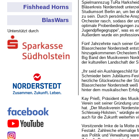
Spielmannszug TuRa Harksheide
Fishhead Horns
Bläserkreis Norderstedt unterze
Studiumsort Berlin an, um bei d
zu sein. Durch persönliche An
BlasWars
Orchester rasch, sodass der ur
optimale Probenbedingungen zu 
Jugendpflegegruppe“, was es er
Unterstützt durch
Außerdem wurde ein professionel
Fünf Jahrzehnte nach seiner Gr
Blasorchester Norderstedt ents
hinzugekommenen Orchestern B
Big Band den Musikverein Norder
der kulturellen Landschaft der S
„Ihr seid ein Aushängeschild für
Schmieder beim Jubiläums-Fest
herzliche Glückwünsche der St
Blasorchester Norderstedt weiß
hinter dem musikalischen Erfol
Kay Prieß, Präsident des Musik
Verein seit seiner Gründung un
hat. „Der Musikverein Nordersted
Schleswig-Holstein,“ würdigte 
auch für die Zukunft weiterhin vi
Vorsitzende Imke de la Motte z
Festakt. Zahlreiche ehemalige M
aus Politik und Verwaltung waren