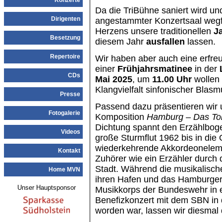
Konzerte
Da die TriBühne saniert wird un
Dirigenten
angestammter Konzertsaal wegf
Herzens unsere traditionellen
J
Besetzung
diesem Jahr
ausfallen
lassen.
Repertoire
Wir haben aber auch eine erfreu
einer
Frühjahrsmatinee
in der
CDs
Mai 2025
, um
11.00 Uhr
wollen 
Klangvielfalt sinfonischer Bla
Presse
Passend dazu präsentieren wir 
Fotogalerie
Komposition
Hamburg – Das Tor
Dichtung spannt den Erzählboge
Videos
große Sturmflut 1962 bis in di
wiederkehrende Akkordeoneleme
Kontakt
Zuhörer wie ein Erzähler durch d
Stadt. Während die musikalisc
Home MVN
ihren Hafen und das Hamburge
Unser Hauptsponsor
Musikkorps der Bundeswehr in
Benefizkonzert mit dem SBN in d
worden war, lassen wir diesmal 